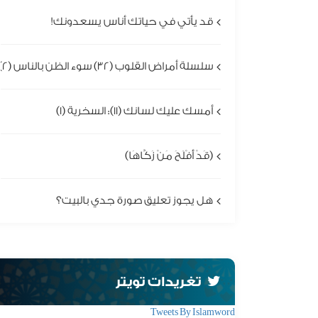
قد يأتي في حياتك أناس يسعدونك!
سلسلة أمراض القلوب (32) سوء الظن بالناس (2)
أمسك عليك لسانك (11): السخرية (1)
(قَدْ أَفْلَحَ مَنْ زَكَّاهَا)
هل يجوز تعليق صورة جدي بالبيت؟
تغريدات تويتر
Tweets By Islamword