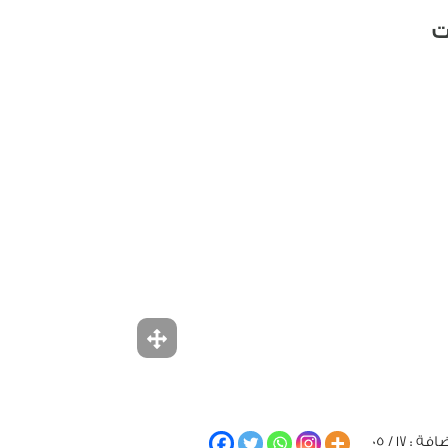
ت
 : 17 / 05