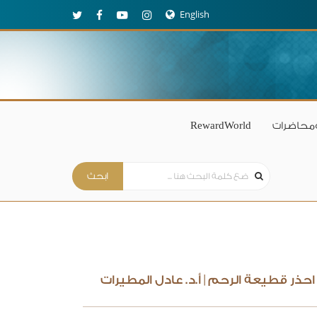
English
محاضرات
RewardWorld
احذر قطيعة الرحم | أ.د. عادل المطيرات