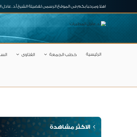
اهلاَ ومرحباَ بكم فى الموقع الرسمى لفضيلة الشيخ أ.د . عادل 
الرئيسية
خطب الجمعة
الفتاوى
السل
الاكثر مشاهدة