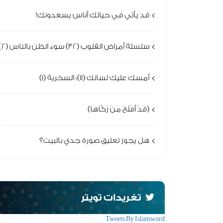
قد يأتي في حياتك أناس يسعدونك!
سلسلة أمراض القلوب (32) سوء الظن بالناس (2)
أمسك عليك لسانك (11): السخرية (1)
(قَدْ أَفْلَحَ مَنْ زَكَّاهَا)
هل يجوز تعليق صورة جدي بالبيت؟
تغريدات تويتر
Tweets By Islamword