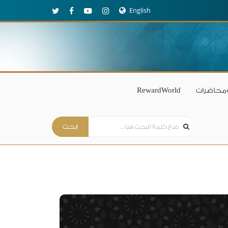
English
محاضرات
RewardWorld