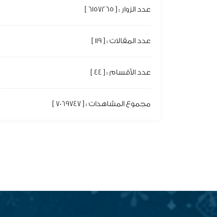
عدد الزوار : [ 6157265 ]
عدد المقالات : [ 119 ]
عدد الأقسام : [ 44 ]
مجموع المشاهدات : [ 7069747 ]