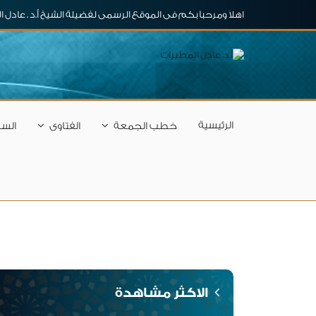
اهلاَ ومرحباَ بكم فى الموقع الرسمى لفضيلة الشيخ أ.د . عادل 
الرئيسية
خطب الجمعة
الفتاوى
السل
الاكثر مشاهدة