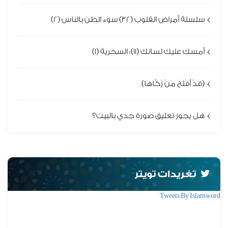
سلسلة أمراض القلوب (32) سوء الظن بالناس (2)
أمسك عليك لسانك (11): السخرية (1)
(قَدْ أَفْلَحَ مَنْ زَكَّاهَا)
هل يجوز تعليق صورة جدي بالبيت؟
تغريدات تويتر
Tweets By Islamword