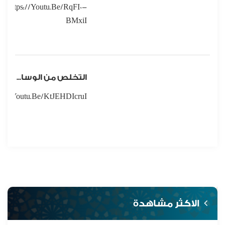
Https://youtu.be/rqFI0-
BMxiI
التخلص من الوساوس
ps://youtu.be/KtJEHDIcruI
الاكثر مشاهدة