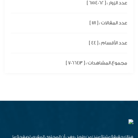
عدد الزوار : [ 6154062 ]
عدد المقالات : [ 118 ]
عدد الأقسام : [ 44 ]
مجموع المشاهدات : [ 7066413 ]
هناك حقيقة مثبتة منذ زمن طويل وهي أن المحتوى المقروء لصفحة ما