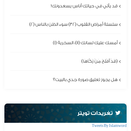
قد يأتي في حياتك أناس يسعدونك!
سلسلة أمراض القلوب (32) سوء الظن بالناس (2)
أمسك عليك لسانك (11): السخرية (1)
(قَدْ أَفْلَحَ مَنْ زَكَّاهَا)
هل يجوز تعليق صورة جدي بالبيت؟
تغريدات تويتر
Tweets By Islamword