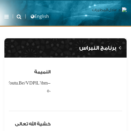
English
برنامج النبراس
النميمة
ps://youtu.be/VDPlL6bm-
50
خشية الله تعالى