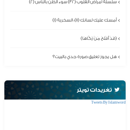
سلسلة أمراض القلوب (32) سوء الظن بالناس (2)
أمسك عليك لسانك (11): السخرية (1)
(قَدْ أَفْلَحَ مَنْ زَكَّاهَا)
هل يجوز تعليق صورة جدي بالبيت؟
تغريدات تويتر
Tweets By Islamword