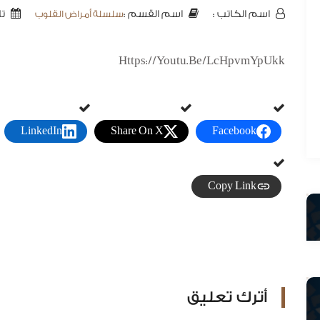
سلسلة أمراض القلوب
اسم الكاتب :
تار
اسم القسم :
Https://youtu.be/LcHpvmYpUkk
LinkedIn
Share On X
Facebook
Copy Link
أترك تعليق