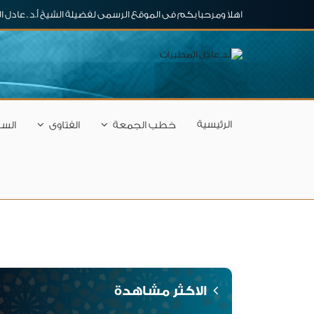
اهلاَ ومرحباَ بكم فى الموقع الرسمى لفضيلة الشيخ أ.د . عادل 
الرئيسية
خطب الجمعة
الفتاوى
السل
الاكثر مشاهدة