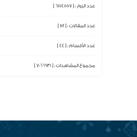
عدد الزوار : [ 6154557 ]
عدد المقالات : [ 118 ]
عدد الأقسام : [ 44 ]
مجموع المشاهدات : [ 7066931 ]