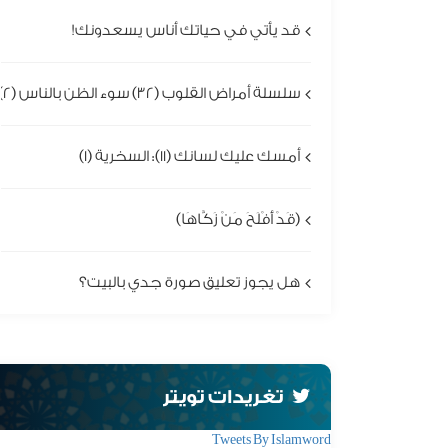
قد يأتي في حياتك أناس يسعدونك!
سلسلة أمراض القلوب (32) سوء الظن بالناس (2)
أمسك عليك لسانك (11): السخرية (1)
(قَدْ أَفْلَحَ مَنْ زَكَّاهَا)
هل يجوز تعليق صورة جدي بالبيت؟
تغريدات تويتر
Tweets By Islamword