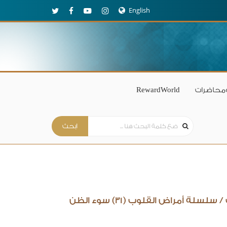
English
محاضرات
RewardWorld
/
سلسلة أمراض القلوب (31) سوء الظن