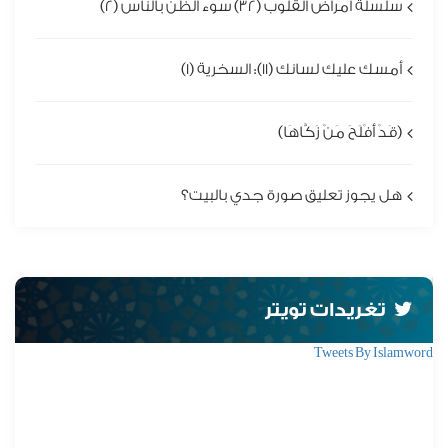
سلسلة أمراض القلوب (32) سوء الظن بالناس (2)
أمسك عليك لسانك (11): السخرية (1)
(قَدْ أَفْلَحَ مَنْ زَكَّاهَا)
هل يجوز تعليق صورة جدي بالبيت؟
تغريدات تويتر
Tweets By Islamword