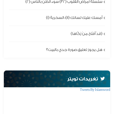
سلسلة أمراض القلوب (32) سوء الظن بالناس (2)
أمسك عليك لسانك (11): السخرية (1)
(قَدْ أَفْلَحَ مَنْ زَكَّاهَا)
هل يجوز تعليق صورة جدي بالبيت؟
تغريدات تويتر
Tweets By Islamword