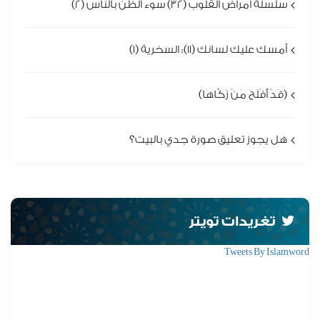
سلسلة أمراض القلوب (32) سوء الظن بالناس (2)
أمسك عليك لسانك (11): السخرية (1)
(قَدْ أَفْلَحَ مَنْ زَكَّاهَا)
هل يجوز تعليق صورة جدي بالبيت؟
تغريدات تويتر
Tweets By Islamword