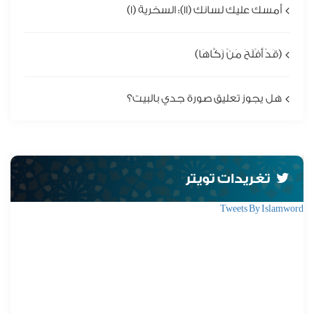
أمسك عليك لسانك (11): السخرية (1)
(قَدْ أَفْلَحَ مَنْ زَكَّاهَا)
هل يجوز تعليق صورة جدي بالبيت؟
تغريدات تويتر
Tweets By Islamword