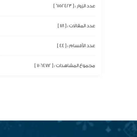
عدد الزوار : [ 6152423 ]
عدد المقالات : [ 118 ]
عدد الأقسام : [ 44 ]
مجموع المشاهدات : [ 7064712 ]