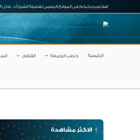
اهلاَ ومرحباَ بكم فى الموقع الرسمى لفضيلة الشيخ أ.د . عادل 
الرئيسية
خطب الجمعة
الفتاوى
السل
الاكثر مشاهدة