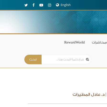
English
محاضرات
RewardWorld
 د. عادل المطيرات