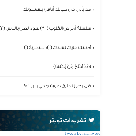
قد يأتي في حياتك أناس يسعدونك!
سلسلة أمراض القلوب (32) سوء الظن بالناس (2)
أمسك عليك لسانك (11): السخرية (1)
(قَدْ أَفْلَحَ مَنْ زَكَّاهَا)
هل يجوز تعليق صورة جدي بالبيت؟
تغريدات تويتر
Tweets By Islamword