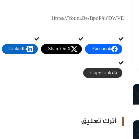
Https://youtu.be/BpdP9i2DWVE
LinkedIn
Share On X
Facebook
Copy Link
أترك تعليق