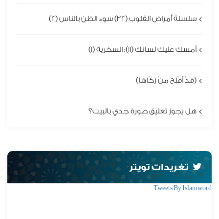
سلسلة أمراض القلوب (32) سوء الظن بالناس (2)
أمسك عليك لسانك (11): السخرية (1)
(قَدْ أَفْلَحَ مَنْ زَكَّاهَا)
هل يجوز تعليق صورة جدي بالبيت؟
تغريدات تويتر
Tweets By Islamword