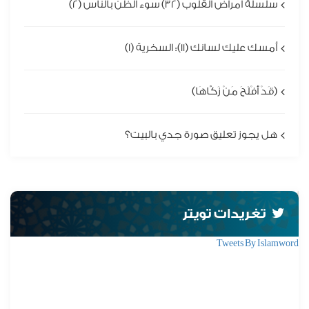
سلسلة أمراض القلوب (32) سوء الظن بالناس (2)
أمسك عليك لسانك (11): السخرية (1)
(قَدْ أَفْلَحَ مَنْ زَكَّاهَا)
هل يجوز تعليق صورة جدي بالبيت؟
تغريدات تويتر
Tweets By Islamword