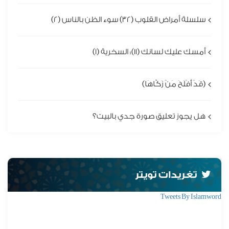
سلسلة أمراض القلوب (32) سوء الظن بالناس (2)
أمسك عليك لسانك (11): السخرية (1)
(قَدْ أَفْلَحَ مَنْ زَكَّاهَا)
هل يجوز تعليق صورة جدي بالبيت؟
تغريدات تويتر
Tweets By Islamword