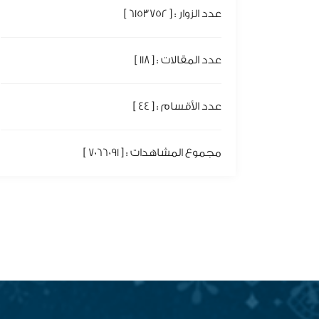
عدد الزوار : [ 6153752 ]
عدد المقالات : [ 118 ]
عدد الأقسام : [ 44 ]
مجموع المشاهدات : [ 7066091 ]