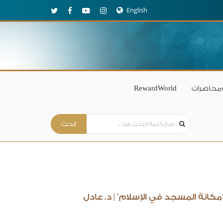
English
محاضرات
RewardWorld
كانة المسجد في الإسلام” | د. عادل