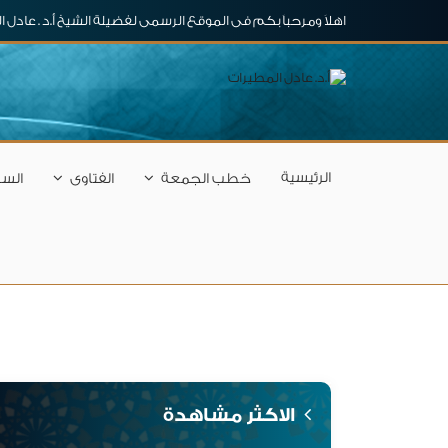
اهلاَ ومرحباَ بكم فى الموقع الرسمى لفضيلة الشيخ أ.د . عادل 
الرئيسية
خطب الجمعة
الفتاوى
السل
الاكثر مشاهدة