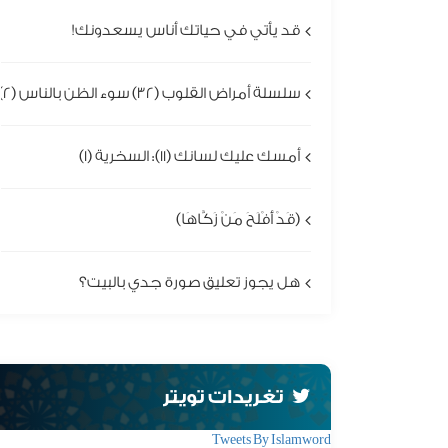
قد يأتي في حياتك أناس يسعدونك!
سلسلة أمراض القلوب (32) سوء الظن بالناس (2)
أمسك عليك لسانك (11): السخرية (1)
(قَدْ أَفْلَحَ مَنْ زَكَّاهَا)
هل يجوز تعليق صورة جدي بالبيت؟
تغريدات تويتر
Tweets By Islamword