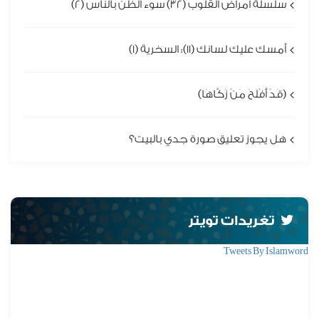
سلسلة أمراض القلوب (32) سوء الظن بالناس (2)
أمسك عليك لسانك (11): السخرية (1)
(قَدْ أَفْلَحَ مَنْ زَكَّاهَا)
هل يجوز تعليق صورة جدي بالبيت؟
تغريدات تويتر
Tweets By Islamword