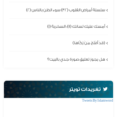
سلسلة أمراض القلوب (32) سوء الظن بالناس (2)
أمسك عليك لسانك (11): السخرية (1)
(قَدْ أَفْلَحَ مَنْ زَكَّاهَا)
هل يجوز تعليق صورة جدي بالبيت؟
تغريدات تويتر
Tweets By Islamword