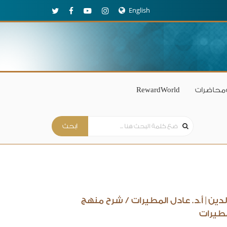
English
محاضرات
RewardWorld
ن | أ.د. عادل المطيرات
/
شرح منهج