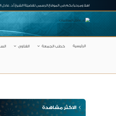
اهلاَ ومرحباَ بكم فى الموقع الرسمى لفضيلة الشيخ أ.د . عادل 
الرئيسية
خطب الجمعة
الفتاوى
السل
الاكثر مشاهدة