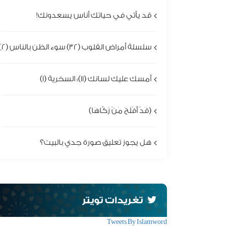
قد يأتي في حياتك أناس يسعدونك!
سلسلة أمراض القلوب (32) سوء الظن بالناس (2)
أمسك عليك لسانك (11): السخرية (1)
(قَدْ أَفْلَحَ مَنْ زَكَّاهَا)
هل يجوز تعليق صورة جدي بالبيت؟
تغريدات تويتر
Tweets By Islamword