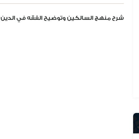
شرح منهج السالكين وتوضيح الفقه في الدين | (04) | أ.د. عادل المطير